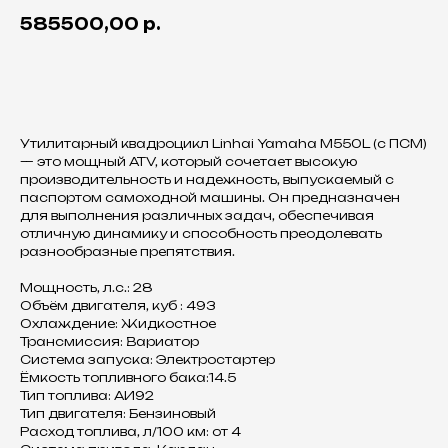
585500,00
р.
Оставить заявку
Утилитарный квадроцикл Linhai Yamaha M550L (с ПСМ)
— это мощный ATV, который сочетает высокую
производительность и надежность, выпускаемый с
паспортом самоходной машины. Он предназначен
для выполнения различных задач, обеспечивая
отличную динамику и способность преодолевать
разнообразные препятствия.
Мощность, л.с.: 28
Объём двигателя, куб : 493
Охлаждение: Жидкостное
Трансмиссия: Вариатор
Система запуска: Электростартер
Ёмкость топливного бака:14.5
Тип топлива: АИ92
Тип двигателя: Бензиновый
Расход топлива, л/100 км: от 4