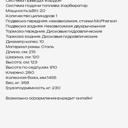
Система привода: Кардан
Система подачи топлива: Карбюратор
Мощность (кВт): 20
Количество цилиндров: 1
Подвеска передняя: независимая, стоики McPherson
Подвеска задняя: Независимая двухрычажная
Тормоза передние: Дисковые гидравлические
Тормоза задние: Дисковые гидравлические
Диаметр колес: 10
Материал рамы: Сталь
Длина, см: 215
Ширина, см: 120
Высота, см: 123
Высота по седлу,мм: 910
Клиренс: 280
Колесная база, мм:1455
Вес, кг: 359
Грузоподъемность, кг: 230
Возможно оформление в кредит онлайн!