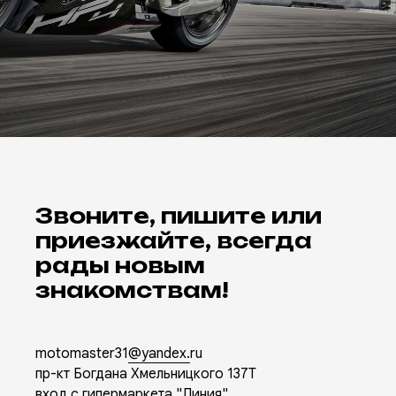
Звоните, пишите или
приезжайте, всегда
рады новым
знакомствам!
motomaster31
@yandex.
ru
пр-кт Богдана Хмельницкого 137Т
вход с гипермаркета "Линия"