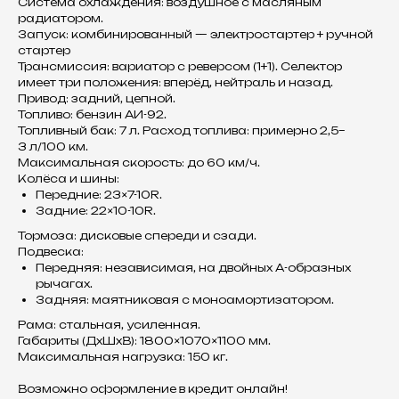
Система охлаждения: воздушное с масляным
радиатором.
Запуск: комбинированный — электростартер + ручной
стартер
Трансмиссия: вариатор с реверсом (1+1). Селектор
имеет три положения: вперёд, нейтраль и назад.
Привод: задний, цепной.
Топливо: бензин АИ-92.
Топливный бак: 7 л. Расход топлива: примерно 2,5–
3 л/100 км.
Максимальная скорость: до 60 км/ч.
Колёса и шины:
Передние: 23×7-10R.
Задние: 22×10-10R.
Тормоза: дисковые спереди и сзади.
Подвеска:
Передняя: независимая, на двойных А-образных
рычагах.
Задняя: маятниковая с моноамортизатором.
Рама: стальная, усиленная.
Габариты (ДхШхВ): 1800×1070×1100 мм.
Максимальная нагрузка: 150 кг.
Возможно оформление в кредит онлайн!