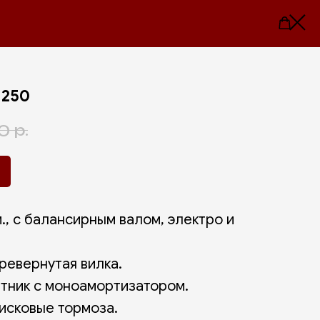
 250
р.
0
м., с балансирным валом, электро и
евернутая вилка.
ятник с моноамортизатором.
исковые тормоза.