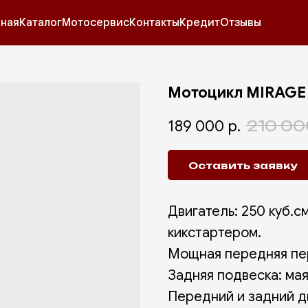
вная
Каталог
Мотосервис
Контакты
Кредит
Отзывы
Мотоцикл MIRAGE
189 000
р.
210 00
Оставить заявку
Двигатель: 250 куб.с
кикстартером.
Мощная передняя пер
Задняя подвеска: ма
Передний и задний д