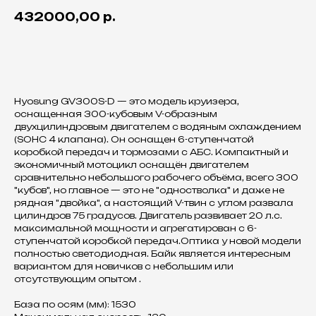
432000,00
р.
Оставить заявку
Hyosung GV300S-D — это модель круизера,
оснащенная 300-кубовым V-образным
двухцилиндровым двигателем с водяным охлаждением
(SOHC 4 клапана). Он оснащен 6-ступенчатой
коробкой передач и тормозами с АБС. Компактный и
экономичный мотоцикл оснащён двигателем
сравнительно небольшого рабочего объёма, всего 300
"кубов", но главное — это не "одностволка" и даже не
рядная "двойка", а настоящий V-твин с углом развала
цилиндров 75 градусов. Двигатель развивает 20 л.с.
максимальной мощности и агрегатирован с 6-
ступенчатой коробкой передач.Оптика у новой модели
полностью светодиодная. Байк является интересным
вариантом для новичков с небольшим или
отсутствующим опытом .
База по осям (мм): 1530