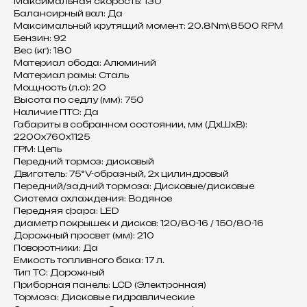
Максимальная скорость: 130
Балансирный вал: Да
Максимальный крутящий момент: 20.8Nm\8500 RPM
Бензин: 92
Вес (кг): 180
Материал обода: Алюминий
Материал рамы: Сталь
Мощность (л.с): 20
Высота по седлу (мм): 750
Наличие ПТС: Да
Габариты в собранном состоянии, мм (ДхШхВ):
2200х760х1125
ГРМ: Цепь
Передний тормоз: дисковый
Двигатель: 75°V-образный, 2х цилиндровый
Передний/задний тормоза: Дисковые/дисковые
Система охлаждения: Водяное
Передняя фара: LED
диаметр покрышек и дисков: 120/80-16 / 150/80-16
Дорожный просвет (мм): 210
Поворотники: Да
Емкость топливного бака: 17 л.
Тип ТС: Дорожный
Приборная панель: LCD (Электронная)
Тормоза: Дисковые гидравлические