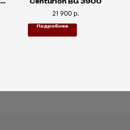
й
Centurion BG 3900
вт
21 900
р.
Подробнее