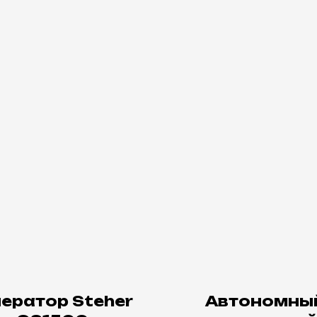
нератор Steher
Автономны