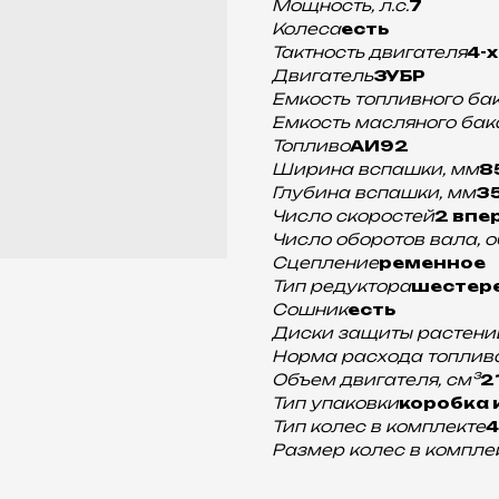
Мощность, л.с.
7
Колеса
есть
Тактность двигателя
4-
Двигатель
ЗУБР
Емкость топливного бак
Емкость масляного бака
Топливо
АИ92
Ширина вспашки, мм
8
Глубина вспашки, мм
3
Число скоростей
2 впе
Число оборотов вала, 
Сцепление
ременное
Тип редуктора
шестер
Cошник
есть
Диски защиты растени
Норма расхода топлива
Объем двигателя, см³
2
Тип упаковки
коробка 
Тип колес в комплекте
4
Размер колес в комплек