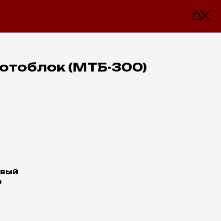
 мотоблок (МТБ-300)
овый
0