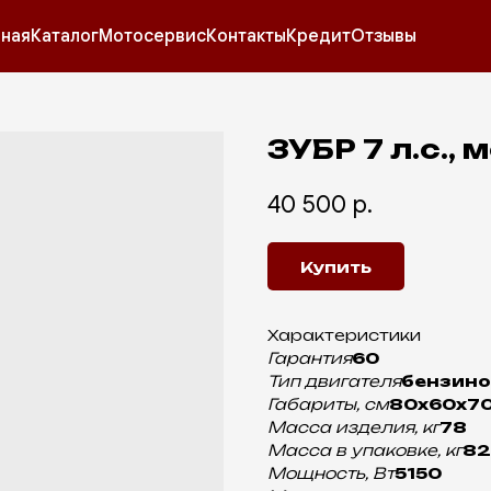
вная
Каталог
Мотосервис
Контакты
Кредит
Отзывы
ЗУБР 7 л.с.,
40 500
р.
Купить
Характеристики
Гарантия
60
Тип двигателя
бензин
Габариты, см
80x60x7
Масса изделия, кг
78
Масса в упаковке, кг
82
Мощность, Вт
5150