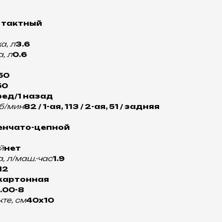
х тактный
а, л
3.6
, л
0.6
50
50
ред/1 назад
об/мин
82 / 1-ая, 113 / 2-ая, 51 / задняя
енчато-цепной
й
нет
, л/маш.-час
1.9
12
картонная
.00-8
те, см
40х10