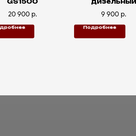
GS1500
дизельны
отопитель 8к
20 900
р.
9 900
р.
дробнее
Подробнее