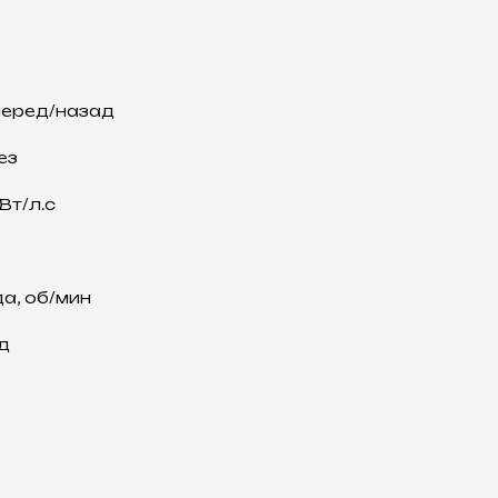
перед/назад
ез
Вт/л.с
а, об/мин
д