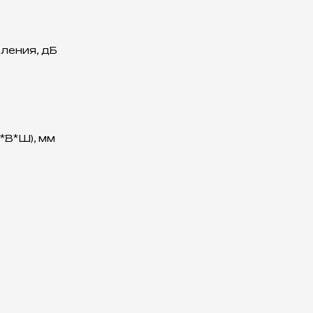
ления, дБ
*В*Ш), мм