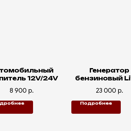
томобильный
Генератор
питель 12V/24V
бензиновый Li
3500 без стар
8 900
р.
23 000
р.
дробнее
Подробнее