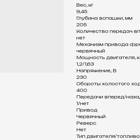
Вес, кг
9,45
Глубина вспашки, мм
205
Количество передач в
нет
Механизм привода фр
червячный
Мощность двигателя, к
1,2/1,63
Напряжение, В
230
Обороты холостого ход
400
Передачи вперед/наза
1/нет
Привод
Червячный
Реверс
Нет
Тип двигателя/топливо