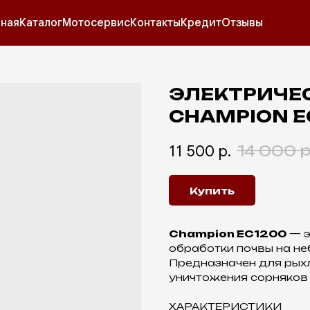
вная
Каталог
Мотосервис
Контакты
Кредит
Отзывы
ЭЛЕКТРИЧЕ
CHAMPION E
11 500
р.
р
14 000
Купить
Champion EC1200
— э
обработки почвы на не
Предназначен для рыхл
уничтожения сорняков
ХАРАКТЕРИСТИКИ