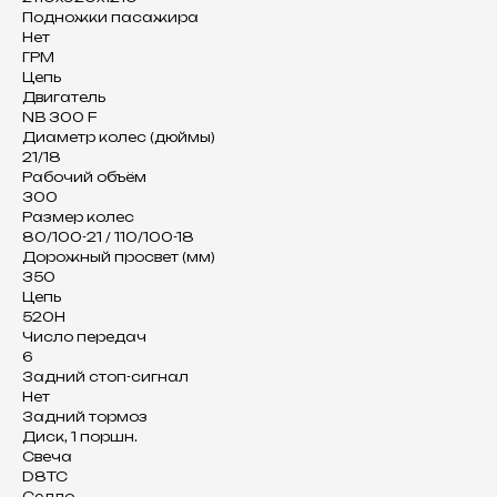
Подножки пасажира
Нет
ГРМ
Цепь
Двигатель
NB 300 F
Диаметр колес (дюймы)
21/18
Рабочий объём
300
Размер колес
80/100-21 / 110/100-18
Дорожный просвет (мм)
350
Цепь
520H
Число передач
6
Задний стоп-сигнал
Нет
Задний тормоз
Диск, 1 поршн.
Свеча
D8TC
Седло