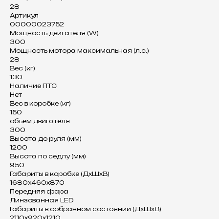
28
Артикул
00000023752
Мощность двигателя (W)
300
Мощность мотора максимальная (л.с.)
28
Вес (кг)
130
Наличие ПТС
Нет
Вес в коробке (кг)
150
объем двигателя
300
Высота до руля (мм)
1200
Высота по седлу (мм)
950
Габариты в коробке (ДхШхВ)
1680х460х870
Передняя фара
Линзованная LED
Габариты в собранном состоянии (ДхШхВ)
2110х920х1210