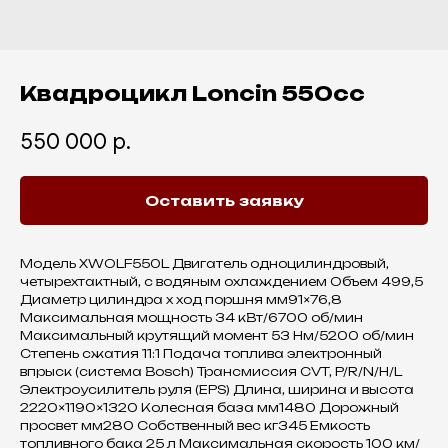
Квадроцикл Loncin 550cc
550 000
р.
Оставить заявку
Модель XWOLF550L Двигатель одноцилиндровый,
четырехтактный, с водяным охлаждением Объем 499,5
Диаметр цилиндра x ход поршня мм91×76,8
Максимальная мощность 34 кВт/6700 об/мин
Максимальный крутящий момент 53 Нм/5200 об/мин
Степень сжатия 11:1 Подача топлива электронный
впрыск (система Bosch) Трансмиссия CVT, P/R/N/H/L
Электроусилитель руля (EPS) Длина, ширина и высота
2220×1190×1320 Колесная база мм1480 Дорожный
просвет мм280 Собственный вес кг345 Емкость
топливного бака 25 л Максимальная скорость 100 км/