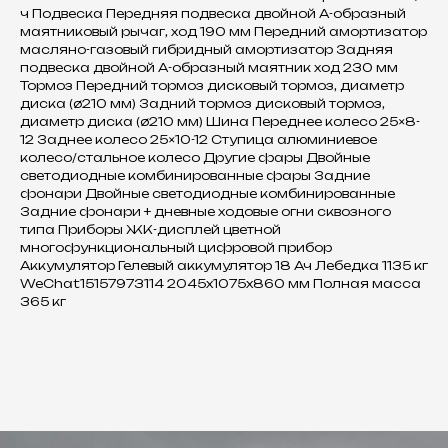
ч Подвеска Передняя подвеска двойной А-образный
маятниковый рычаг, ход 190 мм Передний амортизатор
масляно-газовый гибридный амортизатор Задняя
подвеска двойной А-образный маятник ход 230 мм
Тормоз Передний тормоз дисковый тормоз, диаметр
диска (ø210 мм) Задний тормоз дисковый тормоз,
диаметр диска (ø210 мм) Шина Переднее колесо 25×8-
12 Заднее колесо 25×10-12 Ступица алюминиевое
колесо/стальное колесо Другие фары Двойные
светодиодные комбинированные фары Задние
фонари Двойные светодиодные комбинированные
Задние фонари + дневные ходовые огни сквозного
типа Приборы ЖК-дисплей цветной
многофункциональный цифровой прибор
Аккумулятор Гелевый аккумулятор 18 Ач Лебедка 1135 кг
WeChat15157973114 2045x1075x860 мм Полная масса
365 кг