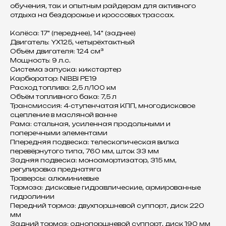
обучения, так и опытным райдерам для активного
отдыха на бездорожье и кроссовых трассах.
Колёса: 17" (переднее), 14" (заднее)
Двигатель: YX125, четырёхтактный
Объём двигателя: 124 см³
Мощность: 9 л.с.
Система запуска: кикстартер
Карбюратор: NIBBI PE19
Расход топлива: 2,5 л/100 км
Объём топливного бака: 7,5 л
Трансмиссия: 4‑ступенчатая КПП, многодисковое
сцепление в масляной ванне
Рама: стальная, усиленная продольными и
поперечными элементами
Ппередняя подвеска: телескопическая вилка
перевёрнутого типа, 760 мм, шток 33 мм
Задняя подвеска: моноамортизатор, 315 мм,
регулировка преднатяга
Траверсы: алюминиевые
Тормоза: дисковые гидравлические, армированные
гидролинии
Передний тормоз: двухпоршневой суппорт, диск 220
мм
Задний тормоз: однопоршневой суппорт, диск 190 мм