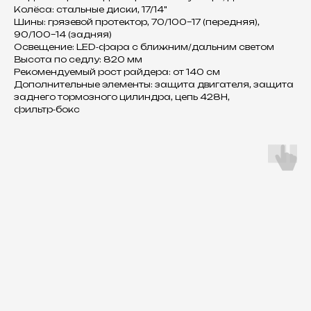
Колёса: стальные диски, 17/14"
Шины: грязевой протектор, 70/100–17 (передняя),
90/100–14 (задняя)
Освещение: LED‑фара с ближним/дальним светом
Высота по седлу: 820 мм
Рекомендуемый рост райдера: от 140 см
Дополнительные элементы: защита двигателя, защита
заднего тормозного цилиндра, цепь 428H,
фильтр‑бокс