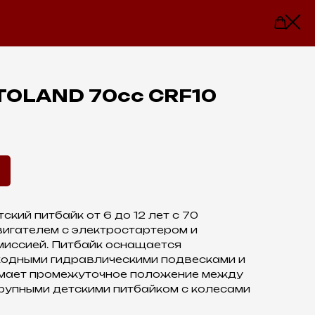
TOLAND 70сс CRF10
кий питбайк от 6 до 12 лет с 70
вигателем с электростартером и
миссией. Питбайк оснащается
одными гидравлическими подвесками и
имает промежуточное положение между
рупными детскими питбайком с колесами