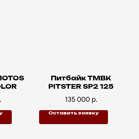
MOTOS
Питбайк TMBK
OLOR
PITSTER SP2 125
.
135 000
р.
у
Оставить заявку