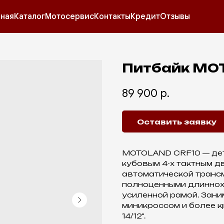
вная
Каталог
Мотосервис
Контакты
Кредит
Отзывы
Питбайк MO
89 900
р.
Оставить заявку
MOTOLAND CRF10 ― детс
кубовым 4-х тактным д
автоматической транс
полноценными длиннох
усиленной рамой. Зан
миникроссом и более к
14/12".