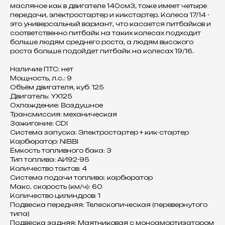
масляное как в двигателе 140см3, тоже имеет четыре
передачи, электростартер и кикстартер. Колеса 17/14
-
это универсальный вариант, что касается питбайков и
соответственно питбайк на таких колесах подходит
больше людям среднего роста, а людям высокого
роста больше подойдет питбайк на колесах 19/16.
Наличие ПТС: нет
Мощность, л.с.: 9
Объём двигателя, куб: 125
Двигатель: YX125
Охлаждение: Воздушное
Трансмиссия: механическая
Зажигание: CDI
Система запуска: Электростартер + кик-стартер
Карбюратор: NIBBI
Ёмкость топливного бака: 3
Тип топлива: АИ92-95
Количество тактов: 4
Система подачи топлива: карбюратор
Макс. скорость (км/ч): 60
Количество цилиндров: 1
Подвеска передняя: Телескопическая (перевернутого
типа)
Подвеска задняя: Маятниковая с моноамортизатором