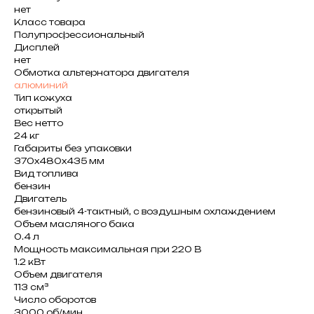
нет
Класс товара
Полупрофессиональный
Дисплей
нет
Обмотка альтернатора двигателя
алюминий
Тип кожуха
открытый
Вес нетто
24 кг
Габариты без упаковки
370х480х435 мм
Вид топлива
бензин
Двигатель
бен­зи­но­вый 4-­такт­ный, с воз­душ­ным охла­жде­ни­ем
Объем масляного бака
0.4 л
Мощность максимальная при 220 В
1.2 кВт
Объем двигателя
113 см³
Число оборотов
3000 об/мин