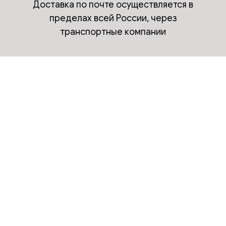
Доставка по почте осуществляется в
пределах всей России, через
транспортные компании
Доставка ПЭК
Рассчитайте стоимость доставки прямо
сейчас, просто нажав на значок "Машины"