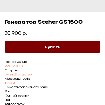
Генератор Steher GS1500
20 900
р.
Купить
Напряжение
220/230 В
Стартер
ручной стартер
Max мощность
1.2 кВт
Емкость топливного бака
8 л
Контейнерный
нет
Автозапуск