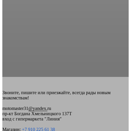
Звоните, пишите или приезжайте, всегда рады новым
знакомствам!
motomaster31
@yandex.
ru
пр-кт Богдана Хмельницкого 137Т
вход с гипермаркета "Линия"
Магазин:
+7 910 225 61 38