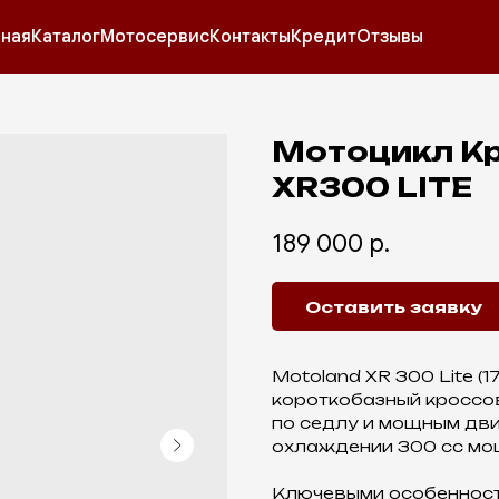
вная
Каталог
Мотосервис
Контакты
Кредит
Отзывы
Мотоцикл К
XR300 LITE
189 000
р.
Оставить заявку
Motoland XR 300 Lite 
короткобазный кроссо
по седлу и мощным дв
охлаждении 300 cc мо
Ключевыми особенност