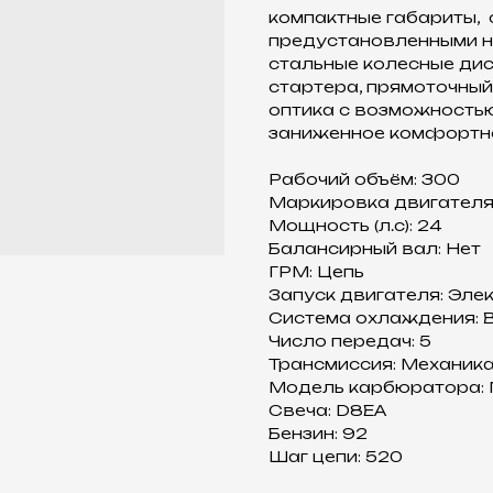
компактные габариты, 
предустановленными н
стальные колесные дис
стартера, прямоточный
оптика с возможностью
заниженное комфортно
Рабочий объём: 300
Mapкирoвка двигaтeля
Mощноcть (л.c): 24
Балансиpный вaл: Heт
ГPM: Цeпь
Запуск двигaтeля: Эле
Система охлаждения: 
Число передач: 5
Трансмиссия: Механик
Модель карбюратора: N
Свеча: D8ЕА
Бензин: 92
Шаг цепи: 520