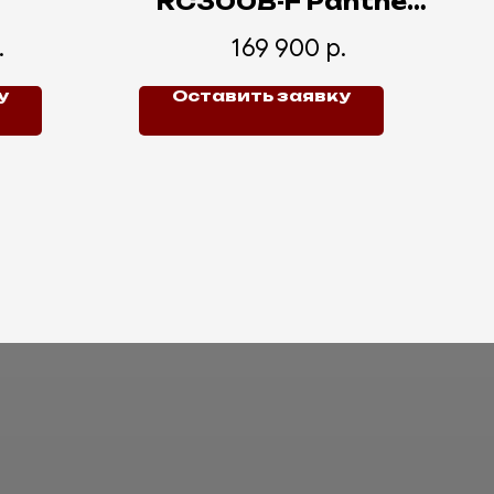
RC300B-F Panther
PRO 21
.
169 900
р.
у
Оставить заявку