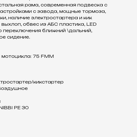
стальная рама, современная подвеска с
астройками с завода, мощные тормоза,
ки, наличие электростартера и кик
 выхлоп, обвес из АБС пластика, LED
 переключения ближний \дальний,
е сидение.
 мoтoциклa: 75 FМM
ктрoстapтeр/кикстартер
Воздушное
а
IВВI РЕ 30