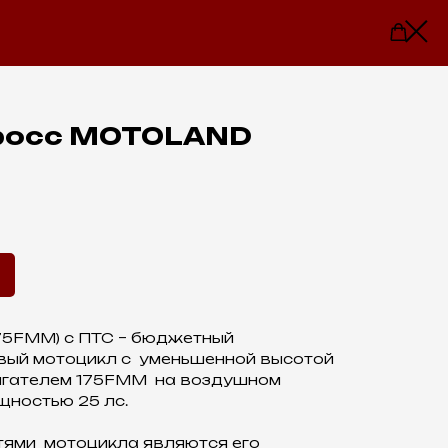
росс MOTOLAND
(175FMM) с ПТС – бюджетный
вый мотоцикл с уменьшенной высотой
игателем 175FMM на воздушном
щностью 25 лс.
ями мотоцикла являются его